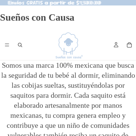
Envíos GRATIS a partir de $1,500.00
Envíos GRATIS a partir de $1,500.00
Sueños con Causa
Somos una marca 100% mexicana que busca
la seguridad de tu bebé al dormir, eliminando
las cobijas sueltas, sustituyéndolas por
saquitos para dormir. Cada saquito está
elaborado artesanalmente por manos
mexicanas, tu compra genera empleo y
contribuye a que un niño de comunidades
vulnerables también reciba un saquito de