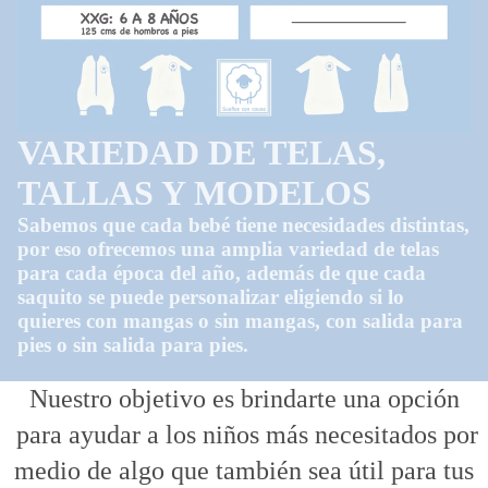
VARIEDAD DE TELAS,
TALLAS Y MODELOS
Sabemos que cada bebé tiene necesidades distintas,
por eso ofrecemos una amplia variedad de telas
para cada época del año, además de que cada
saquito se puede personalizar eligiendo si lo
quieres con mangas o sin mangas, con salida para
pies o sin salida para pies.
Nuestro objetivo es brindarte una opción
para ayudar a los niños más necesitados por
medio de algo que también sea útil para tus